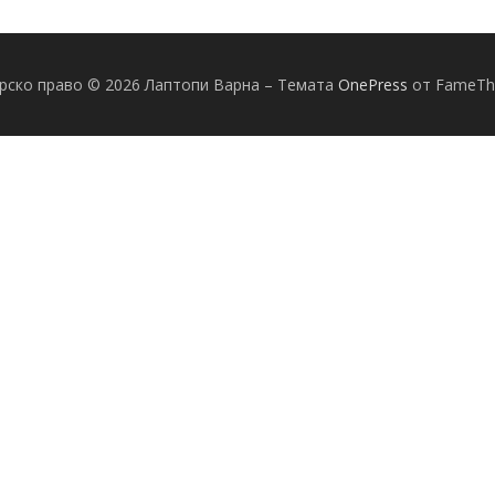
рско право © 2026 Лаптопи Варна
–
Темата
OnePress
от FameT