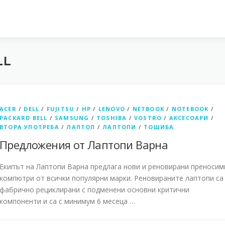
LL
ACER
/
DELL
/
FUJITSU
/
HP
/
LENOVO
/
NETBOOK
/
NOTEBOOK
/
PACKARD BELL
/
SAMSUNG
/
TOSHIBA
/
VOSTRO
/
АКСЕСОАРИ
/
ВТОРА УПОТРЕБА
/
ЛАПТОП
/
ЛАПТОПИ
/
ТОШИБА
Предложения от Лаптопи Варна
Екипът на Лаптопи Варна предлага нови и реновирани преносим
компютри от всички популярни марки. Реновираните лаптопи са
фабрично рециклирани с подменени основни критични
компоненти и са с минимум 6 месеца …