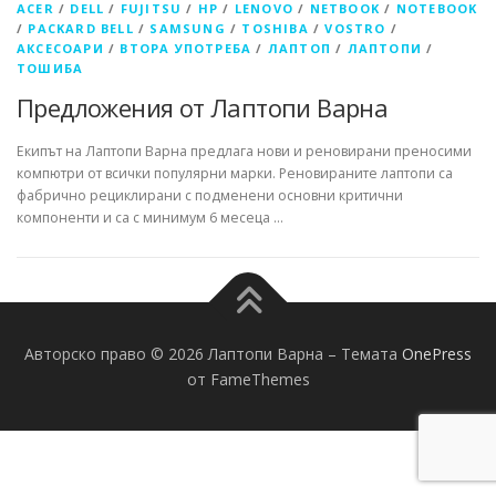
ACER
/
DELL
/
FUJITSU
/
HP
/
LENOVO
/
NETBOOK
/
NOTEBOOK
/
PACKARD BELL
/
SAMSUNG
/
TOSHIBA
/
VOSTRO
/
АКСЕСОАРИ
/
ВТОРА УПОТРЕБА
/
ЛАПТОП
/
ЛАПТОПИ
/
ТОШИБА
Предложения от Лаптопи Варна
Екипът на Лаптопи Варна предлага нови и реновирани преносими
компютри от всички популярни марки. Реновираните лаптопи са
фабрично рециклирани с подменени основни критични
компоненти и са с минимум 6 месеца …
Авторско право © 2026 Лаптопи Варна
–
Темата
OnePress
от FameThemes