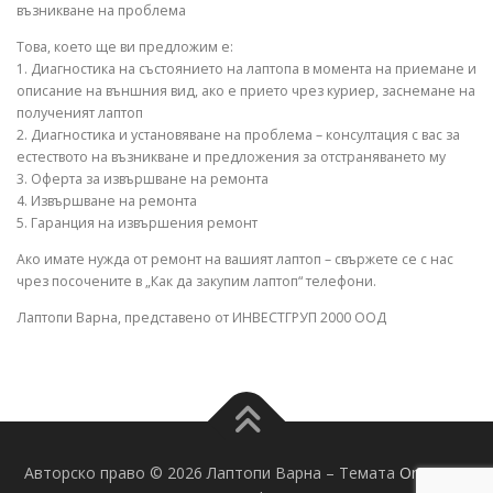
възникване на проблема
Това, което ще ви предложим е:
1. Диагностика на състоянието на лаптопа в момента на приемане и
описание на външния вид, ако е прието чрез куриер, заснемане на
полученият лаптоп
2. Диагностика и установяване на проблема – консултация с вас за
естеството на възникване и предложения за отстраняването му
3. Оферта за извършване на ремонта
4. Извършване на ремонта
5. Гаранция на извършения ремонт
Ако имате нужда от ремонт на вашият лаптоп – свържете се с нас
чрез посочените в „Как да закупим лаптоп“ телефони.
Лаптопи Варна, представено от ИНВЕСТГРУП 2000 ООД
Авторско право © 2026 Лаптопи Варна
–
Темата
OnePress