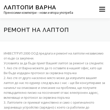
Към съдържанието
ЛАПТОПИ ВАРНА
Меню
Преносими компютри – нови и втора употреба
РЕМОНТ НА ЛАПТОП
НОВИНИ
РЕМОНТ НА ЛАПТОП
ИНВЕСТГРУП 2000 ООД предлага и ремонт на лаптопи независимо
от къде са закупени.
Условията за да бъде приет Вашият лаптоп за ремонт са следните:
1. Ако сте от Варна можете да го оставите в нашият офис, като ще
Ви бъде издаден протокол за сервизна поръчка
2. Ако сте от друго населено място може да изпратите вашият
лаптоп до нас по куриер след връзка с нас – ще Ви консултираме за
начинът на опаковане и описание на проблема, ще получите
потвърдително писмо на посоченият от вас електронен адрес,
включващо и протокол за сервизна поръчка
3. Лаптопите се приемат единствено и само с оригиналното
захранващо устройство (зарядно) с което са работили до