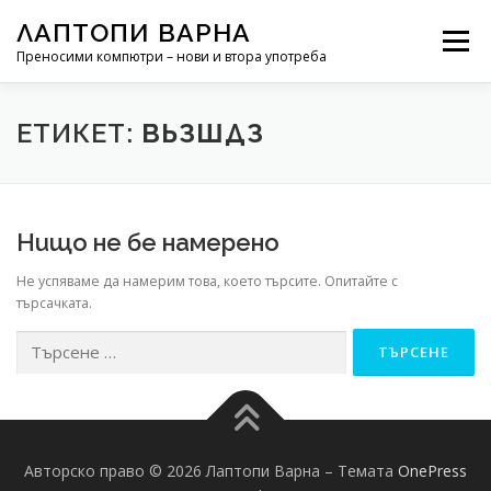
Към съдържанието
ЛАПТОПИ ВАРНА
Меню
Преносими компютри – нови и втора употреба
РЕМОНТ НА ЛАПТОП
НОВИНИ
ЕТИКЕТ:
ВЬЗШДЗ
Нищо не бе намерено
Не успяваме да намерим това, което търсите. Опитайте с
търсачката.
Търсене за:
Авторско право © 2026 Лаптопи Варна
–
Темата
OnePress