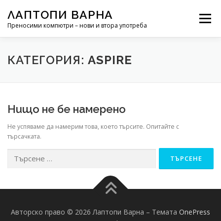
Към съдържанието
ЛАПТОПИ ВАРНА
Меню
Преносими компютри – нови и втора употреба
РЕМОНТ НА ЛАПТОП
НОВИНИ
КАТЕГОРИЯ:
ASPIRE
Нищо не бе намерено
Не успяваме да намерим това, което търсите. Опитайте с
търсачката.
Търсене за:
Авторско право © 2026 Лаптопи Варна
–
Темата
OnePress