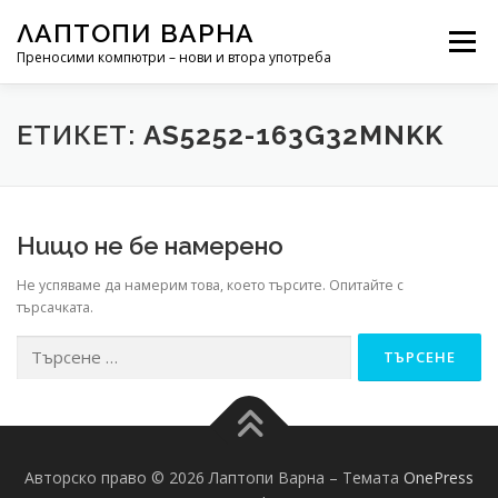
Към съдържанието
ЛАПТОПИ ВАРНА
Меню
Преносими компютри – нови и втора употреба
РЕМОНТ НА ЛАПТОП
НОВИНИ
ЕТИКЕТ:
AS5252-163G32MNKK
Нищо не бе намерено
Не успяваме да намерим това, което търсите. Опитайте с
търсачката.
Търсене за:
Авторско право © 2026 Лаптопи Варна
–
Темата
OnePress