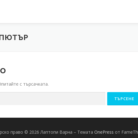
МПЮТЪР
но
Опитайте с търсачката.
рско право © 2026 Лаптопи Варна
–
Темата
OnePress
от FameT