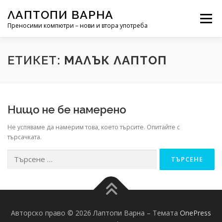
Към съдържанието
ЛАПТОПИ ВАРНА
Меню
Преносими компютри – нови и втора употреба
РЕМОНТ НА ЛАПТОП
НОВИНИ
ЕТИКЕТ:
МАЛЪК ЛАПТОП
Нищо не бе намерено
Не успяваме да намерим това, което търсите. Опитайте с
търсачката.
Търсене за:
Авторско право © 2026 Лаптопи Варна
–
Темата
OnePress